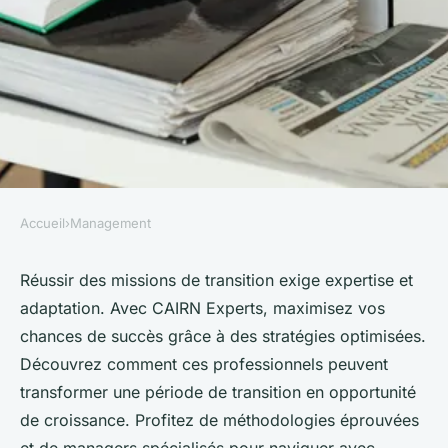
Accueil
›
Management
MANAGEMENT
Optimisez vos missions
Réussir des missions de transition exige expertise et
adaptation. Avec CAIRN Experts, maximisez vos
manager de transition avec
chances de succès grâce à des stratégies optimisées.
cairn experts
Découvrez comment ces professionnels peuvent
transformer une période de transition en opportunité
Arthur
•
21 août 2024
•
3 min de lecture
de croissance. Profitez de méthodologies éprouvées