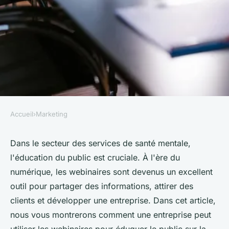
Accueil
›
Marketing
MARKETING
Comment une entreprise de
Dans le secteur des services de santé mentale,
l'éducation du public est cruciale. À l'ère du
services de santé mentale
numérique, les webinaires sont devenus un excellent
peut-elle utiliser les
outil pour partager des informations, attirer des
webinaires pour éduquer et
clients et développer une entreprise. Dans cet article,
attirer des clients?
nous vous montrerons comment une entreprise peut