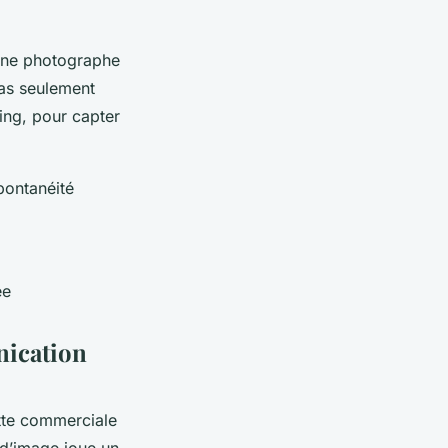
 une photographe
pas seulement
ing, pour capter
pontanéité
ée
nication
tte commerciale
 d’image joue un