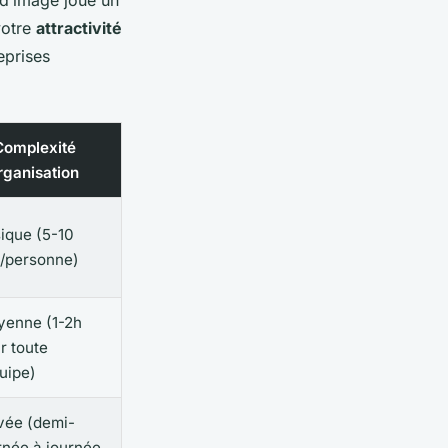
votre
attractivité
eprises
Complexité
rganisation
ique (5-10
/personne)
enne (1-2h
r toute
quipe)
vée (demi-
rnée à journée