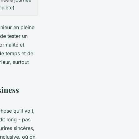
plète)
énieur en pleine
de tester un
ormalité et
de temps et de
ieur, surtout
siness
ose qu’il voit,
dit long - pas
rires sincères,
inclusive, où on