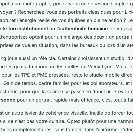
appel à un photographe, posez-vous une question simple : 
voyer ? Recherchez-vous des portraits classiques pour Lin
pturer l’énergie réelle de vos équipes en pleine action ? Le
r le
ton institutionnel
ou
l’authenticité humaine
de vos sup
d’entreprises optent pour un mélange des deux : un portrait
 prises de vue en situation, dans les bureaux ou lors d’un atel
ing joue aussi un rôle clé. Certains choisissent un studio, d’
me les quais du Rhône ou les ruelles du Vieux Lyon. Mais l’o
t pour les TPE et PME pressées, reste le studio mobile direc
 Gain de temps, cadre familier pour les collaborateurs, et l
t est réuni pour que la séance se passe en douceur. Prévoir 
rsonne
pour un portrait rapide mais efficace, c’est tout à fai
t un autre levier de cohérence visuelle. Inutile de forcer t
si ce n’est pas votre culture. Optez plutôt pour une harmon
styles complémentaires, sans tomber dans l’uniforme. L’idé