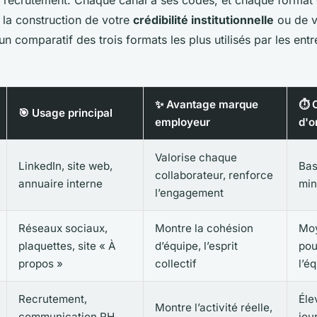
 la construction de votre
crédibilité institutionnelle
ou de 
 un comparatif des trois formats les plus utilisés par les entr
✨ Avantage marque
⏱️ 
🎯 Usage principal
employeur
d'o
Valorise chaque
LinkedIn, site web,
Bas
collaborateur, renforce
annuaire interne
min
l’engagement
Réseaux sociaux,
Montre la cohésion
Moy
plaquettes, site « À
d’équipe, l’esprit
pou
propos »
collectif
l’é
Recrutement,
Éle
Montre l’activité réelle,
communication RH,
jou