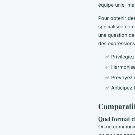
équipe unie, ma
Pour obtenir des
spécialisée c
une question de 
des expressions 
✅ Privilégie
✅ Harmonisez
✅ Prévoyez u
✅ Anticipez l
Comparatif
Quel format ch
On ne communiq
ou sur une page