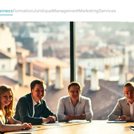
siness
Formation
Juridique
Management
Marketing
Services