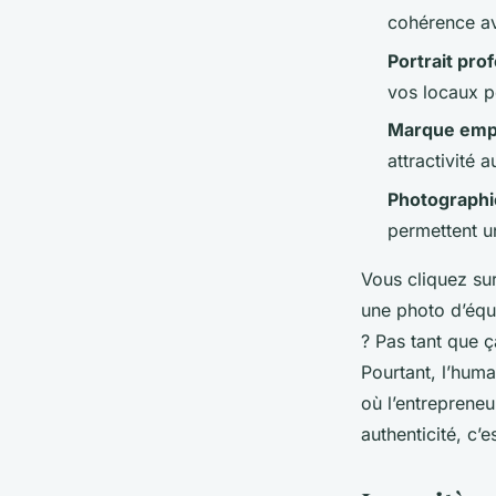
Meissa
•
08/05/2026 14:06
•
9 min de lecture
cohérence av
Portrait pro
vos locaux p
Marque emp
attractivité 
Photographi
permettent u
Vous cliquez sur
une photo d’équ
? Pas tant que ç
Pourtant, l’huma
où l’entrepreneu
authenticité, c’