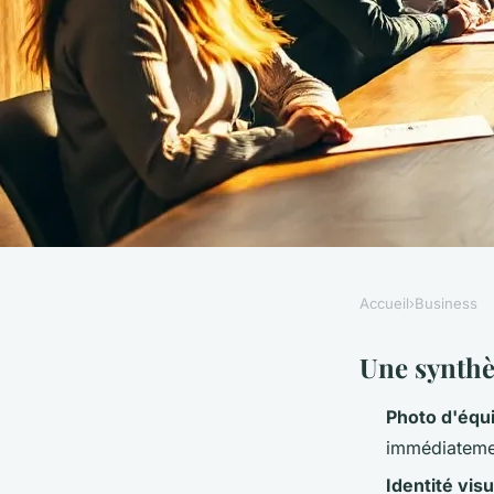
Accueil
›
Business
BUSINESS
5 astuces pour chois
Une synthè
Photo d'équ
d’équipe à Lyon
immédiatement
Identité visu