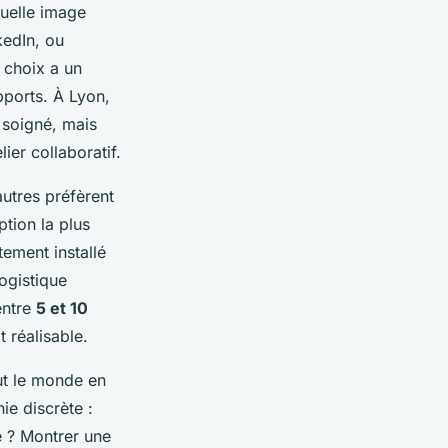
quelle image
kedIn, ou
 choix a un
ports. À Lyon,
 soigné, mais
ier collaboratif.
autres préfèrent
ption la plus
tement installé
ogistique
entre
5 et 10
t réalisable.
out le monde en
ie discrète :
e ? Montrer une