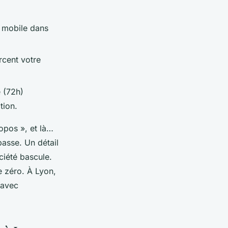
o mobile dans
rcent votre
e (72h)
tion.
ropos », et là…
asse. Un détail
ciété bascule.
e zéro. À Lyon,
 avec